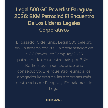
Legal 500 GC Powerlist Paraguay
2026: BKM Patrocinó El Encuentro
De Los Líderes Legales
Corporativos
El pasado 10 de junio, Legal 500 celebró
en un ameno cocktail la presentación de
la GC Powerlist: Paraguay 2026,
patrocinada en nuestro país por BKM |
Berkemeyer por segundo año
consecutivo. El encuentro reunió a los
abogados líderes de las empresas más
destacadas de Paraguay. En palabras de
Legal
LEER MÁS »