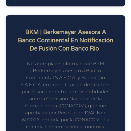
BKM | Berkemeyer Asesora A
Banco Continental En Notificación
De Fusión Con Banco Río
Nos complace informar que BKM
| Berkemeyer asesoró a Banco
Continental S.A.E.C.A. y Banco Río
S.A.E.C.A. en la notificación de la fusión
por absorción entre ambas entidades
ante la Comisión Nacional de la
Competencia (CONACOM), que fue
aprobada por Resolución D/AL Nro.
61/2026, emitida por la CONACOM. La
referida concentración económica