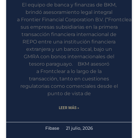
El equipo de banca y finanzas de BKM,
brindó asesoramiento legal integral
a Frontier Financial Corporation B.V. (“Frontclear”)
sus empresas subsidiarias en la primera
transacción financiera internacional de
REPO entre una institución financiera
extranjera y un banco local, bajo un
GMRA con bonos internacionales del
tesoro paraguayo. BKM asesoró
a Frontclear a lo largo de la
transacción, tanto en cuestiones
regulatorias como comerciales desde el
punto de vista de
LEER MÁS »
Fibase
21 julio, 2026