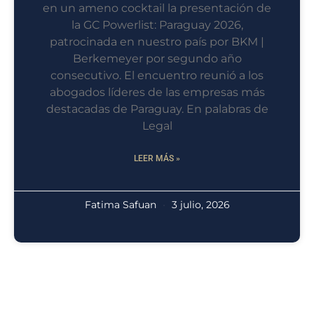
en un ameno cocktail la presentación de
la GC Powerlist: Paraguay 2026,
patrocinada en nuestro país por BKM |
Berkemeyer por segundo año
consecutivo. El encuentro reunió a los
abogados líderes de las empresas más
destacadas de Paraguay. En palabras de
Legal
LEER MÁS »
Fatima Safuan
3 julio, 2026