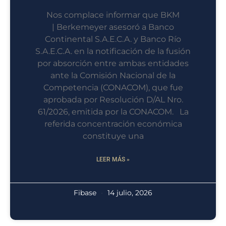
Nos complace informar que BKM
| Berkemeyer asesoró a Banco
Continental S.A.E.C.A. y Banco Río
S.A.E.C.A. en la notificación de la fusión
por absorción entre ambas entidades
ante la Comisión Nacional de la
Competencia (CONACOM), que fue
aprobada por Resolución D/AL Nro.
61/2026, emitida por la CONACOM. La
referida concentración económica
constituye una
LEER MÁS »
Fibase
14 julio, 2026