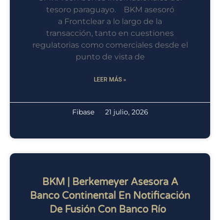
tesoro paraguayo. BKM asesoró
a Frontclear a lo largo de la
transacción, tanto en cuestiones
regulatorias como comerciales desde el
punto de vista de
LEER MÁS »
Fibase
21 julio, 2026
BKM | Berkemeyer Asesora A
Banco Continental En Notificación
De Fusión Con Banco Río