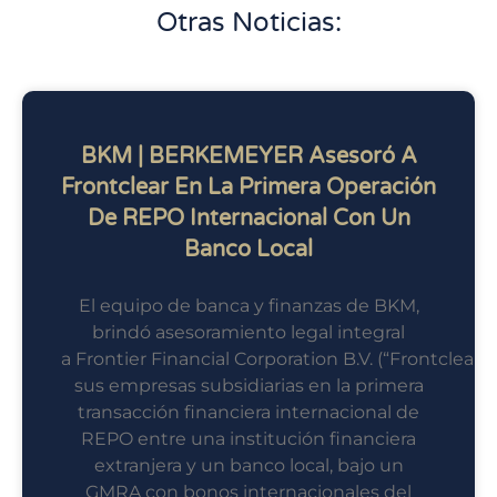
Otras Noticias:
BKM | BERKEMEYER Asesoró A
Frontclear En La Primera Operación
De REPO Internacional Con Un
Banco Local
El equipo de banca y finanzas de BKM,
brindó asesoramiento legal integral
a Frontier Financial Corporation B.V. (“Frontclear”)
sus empresas subsidiarias en la primera
transacción financiera internacional de
REPO entre una institución financiera
extranjera y un banco local, bajo un
GMRA con bonos internacionales del