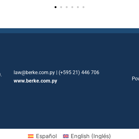
law@berke.com.py | (+595 21) 446 706
.
Po
www.berke.com.py
Español
English
(
Inglés
)