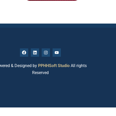
wered & Designed by
PPHHSoft Studio
All rights
Reserved