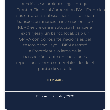
brindó asesoramiento legal integral
a Frontier Financial Corporation B.V. (“Frontclear”)
sus empresas subsidiarias en la primera
transacción financiera internacional de
REPO entre una institución financiera
extranjera y un banco local, bajo un
GMRA con bonos internacionales del
tesoro paraguayo. BKM asesoró
a Frontclear a lo largo de la
transacción, tanto en cuestiones
regulatorias como comerciales desde el
punto de vista de
LEER MÁS »
Fibase
21 julio, 2026