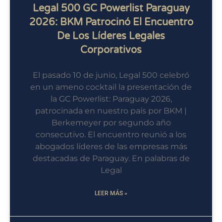
Legal 500 GC Powerlist Paraguay
2026: BKM Patrocinó El Encuentro
De Los Líderes Legales
Corporativos
El pasado 10 de junio, Legal 500 celebró
en un ameno cocktail la presentación de
la GC Powerlist: Paraguay 2026,
patrocinada en nuestro país por BKM |
Berkemeyer por segundo año
consecutivo. El encuentro reunió a los
abogados líderes de las empresas más
destacadas de Paraguay. En palabras de
Legal
LEER MÁS »