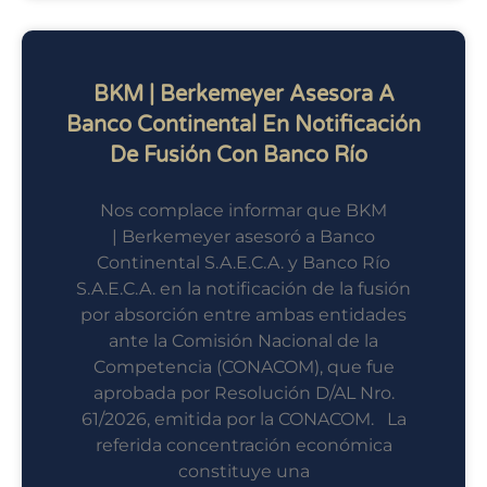
BKM | Berkemeyer Asesora A
Banco Continental En Notificación
De Fusión Con Banco Río
Nos complace informar que BKM
| Berkemeyer asesoró a Banco
Continental S.A.E.C.A. y Banco Río
S.A.E.C.A. en la notificación de la fusión
por absorción entre ambas entidades
ante la Comisión Nacional de la
Competencia (CONACOM), que fue
aprobada por Resolución D/AL Nro.
61/2026, emitida por la CONACOM. La
referida concentración económica
constituye una