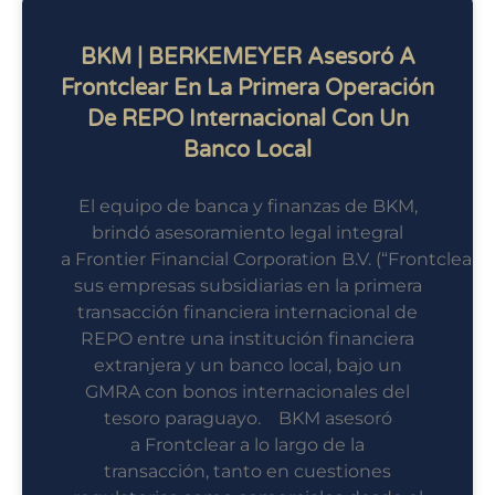
BKM | BERKEMEYER Asesoró A
Frontclear En La Primera Operación
De REPO Internacional Con Un
Banco Local
El equipo de banca y finanzas de BKM,
brindó asesoramiento legal integral
a Frontier Financial Corporation B.V. (“Frontclear”)
sus empresas subsidiarias en la primera
transacción financiera internacional de
REPO entre una institución financiera
extranjera y un banco local, bajo un
GMRA con bonos internacionales del
tesoro paraguayo. BKM asesoró
a Frontclear a lo largo de la
transacción, tanto en cuestiones