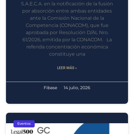
S.A.E.C.A. en la notificación de la fusión
por absorción entre ambas entidades
ante la Comisión Nacional de la
Competencia (CONACOM), que fue
aprobada por Resolución D/AL Nro.
61/2026, emitida por la CONACOM. La
referida concentración económica
constituye una
LEER MÁS »
Fibase
14 julio, 2026
Eventos