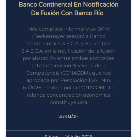
Banco Continental En Notificación
De Fusión Con Banco Río
Nos complace informar que BKM
| Berkemeyer asesoró a Banco
Continental S.A.E.C.A. y Banco Río
S.A.E.C.A. en la notificación de la fusión
por absorción entre ambas entidades
ante la Comisión Nacional de la
Competencia (CONACOM), que fue
aprobada por Resolución D/AL Nro.
61/2026, emitida por la CONACOM. La
referida concentración económica
constituye una
LEER MÁS »
Fibase
14 julio, 2026